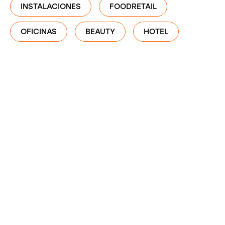
INSTALACIONES
FOODRETAIL
OFICINAS
BEAUTY
HOTEL
Estación Ugao-
Miraballes, Vizcaya
#OBRA CIVIL
Terminado el recrecido del andén 1-3 en la estación
de Ugao-Miraballes, con ampliación, rampa de
mantenimiento, nuevas luminarias y mejoras de
accesibilidad para Cercanías.