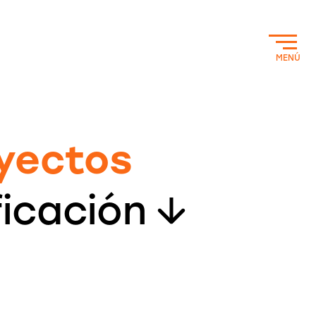
MENÚ
yectos
ficación