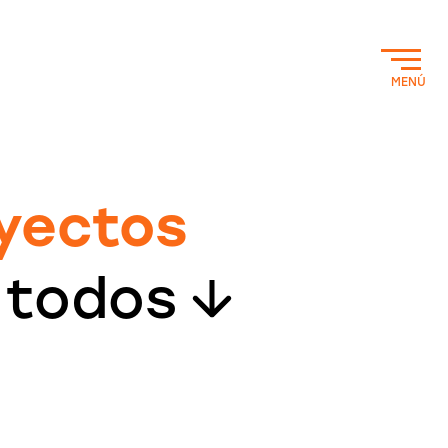
MENÚ
yectos
 todos