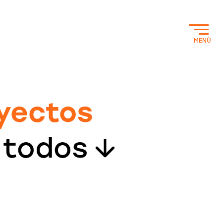
MENÚ
yectos
 todos